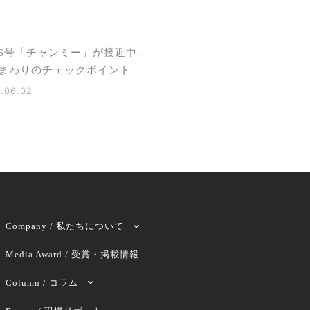
6号「チャンミー」が接近中。
まわりのチェックポイント
.06.02
Company / 私たちについて
Media Award / 受賞・掲載情報
Column / コラム