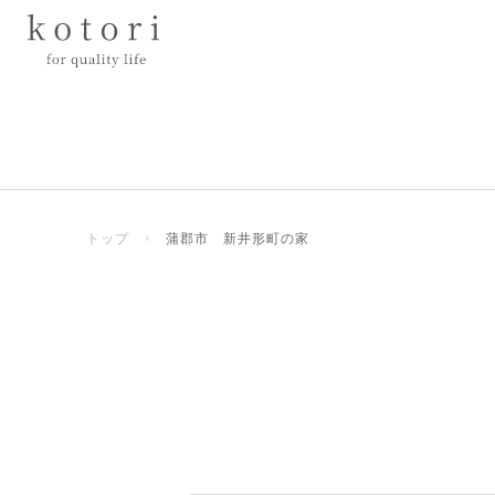
トップ
›
蒲郡市 新井形町の家