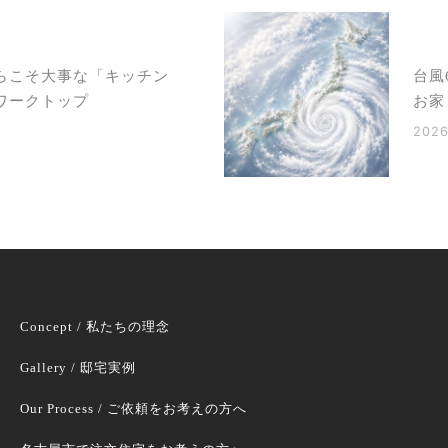
らこそ大事な「キッチン
台風
ワークトップ
お家
2026
Concept / 私たちの理念
Gallery / 邸宅実例
Our Process / ご依頼をお考えの方へ