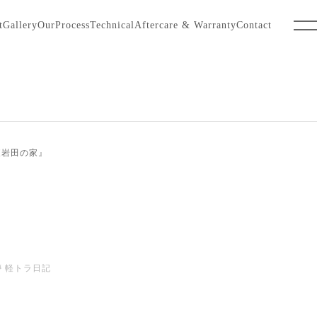
t
Gallery
OurProcess
Technical
Aftercare & Warranty
Contact
東岩田の家』
軽トラ日記