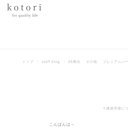
トップ
›
staff blog
›
SE構法
その他
プレミアムパ
建築現場に
こんばんは～