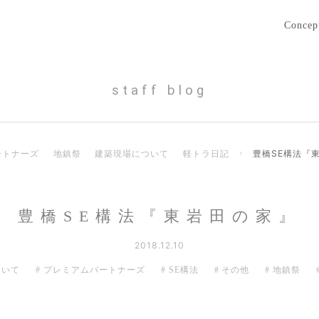
Concep
staff blog
ートナーズ
地鎮祭
建築現場について
軽トラ日記
›
豊橋SE構法『
豊橋SE構法『東岩田の家』
2018.12.10
ついて
プレミアムパートナーズ
SE構法
その他
地鎮祭