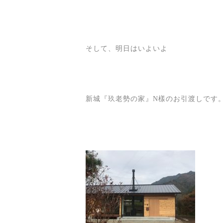
そして、明日はいよいよ
新城『玖老勢の家』N樣のお引渡しです