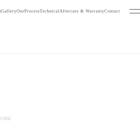
t
Gallery
OurProcess
Technical
Aftercare & Warranty
Contact
ラ日記