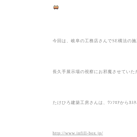
今回は、岐阜の工務店さんでSE構法の
長久手展示場の視察にお邪魔させていた
たけひろ建築工房さんは、ﾜﾝﾌﾛｱからｶｽ
http://www.infill-box.jp/