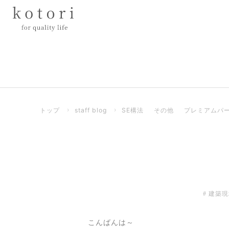
トップ
›
staff blog
›
SE構法
その他
プレミアムパ
建築現
こんばんは～