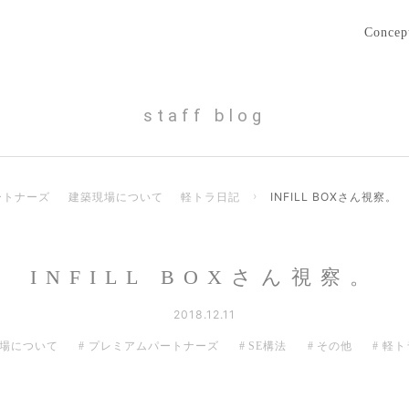
Concep
staff blog
ートナーズ
建築現場について
軽トラ日記
›
INFILL BOXさん視察。
INFILL BOXさん視察。
2018.12.11
場について
プレミアムパートナーズ
SE構法
その他
軽ト