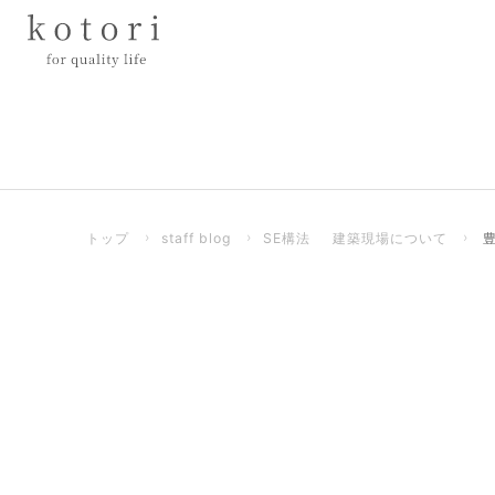
トップ
›
staff blog
›
SE構法
建築現場について
›