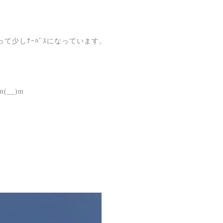
て少しﾅｰﾊﾞｽになっています。
__)m