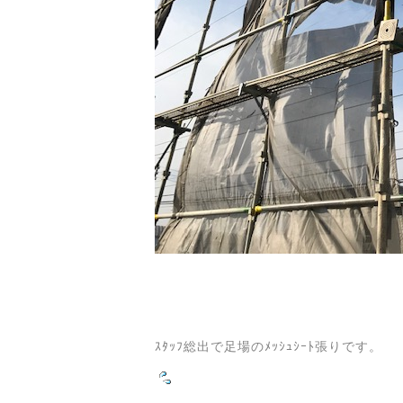
ｽﾀｯﾌ総出で足場のﾒｯｼｭｼｰﾄ張りです。