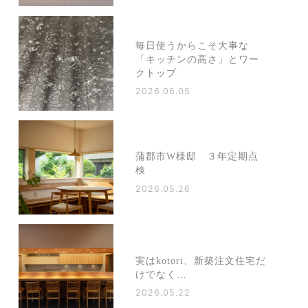
毎日使うからこそ大事な
「キッチンの高さ」とワー
クトップ
2026.06.05
蒲郡市W様邸 ３年定期点
検
2026.05.26
実はkotori、新築注文住宅だ
けでなく…
2026.05.22