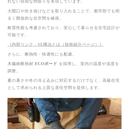
れない自由な間取りを実現しています。
大開口や吹き抜けなどを取り入れることで、都市部でも明
るく開放的な住空間を確保。
耐震性能も考慮されており、安心して暮らせる住宅設計が
可能です。
《内部リンク：SE構法とは（技術紹介ページ）》
さらに、断熱性・快適性にも配慮。
木繊維断熱材
ECOボード
を採用し、室内の温度や湿度を
調整。
夏の暑さや冬の冷え込みに対応するだけでなく、高級住宅
として求められる上質な居住空間を提供します。