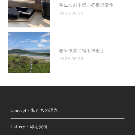
学生のお手伝い②模型製作
2025.09.30
物や風景に宿る神聖さ
2025.09.23
Concept / 私たちの理念
Gallery / 邸宅実例