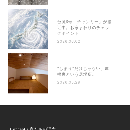
台風6号「チャンミー」が接
近中。お家まわりのチェッ
クポイント
2026.06.02
”しまう”だけじゃない、屋
根裏という居場所。
2026.05.29
Concept / 私たちの理念